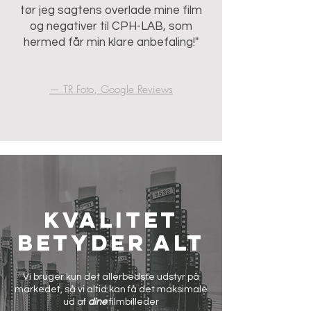
tør jeg sagtens overlade mine film
og negativer til CPH-LAB, som
hermed får min klare anbefaling!"
— TR Foto, Google Reviews
Kvalitet
betyder alt
Vi bruger kun det allerbedste udstyr på
markedet, så vi altid kan få det maksimale
ud af
dine
filmbilleder