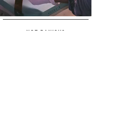
not danish?
no problem
Info
HANDELSBETINGELSER
FORSENDELSE OG RETURNERING
PERSONDATAPOLITIK
BETALINGSMETODER
FAQ