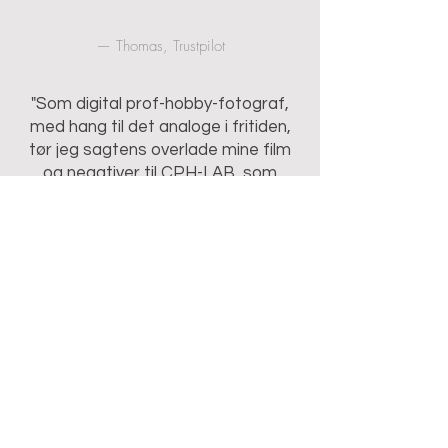
— Thomas, Trustpilot
"Som digital prof-hobby-fotograf,
med hang til det analoge i fritiden,
tør jeg sagtens overlade mine film
og negativer til CPH-LAB, som
hermed får min klare anbefaling!"
— TR Foto, Google Reviews
not danish?
no problem