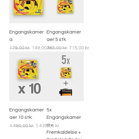
Engangskamer
Engangskamer
a
aer 5 stk.
Regulær pris
Salgspris
Regulær pris
Salgspris
179,00 kr.
149,00 kr.
745,00 kr.
715,00 kr.
Engangskamer
5x
aer 10 stk.
Engangskamer
a +
Regulær pris
Salgspris
1.490,00 kr.
1.435,00 kr.
Fremkaldelse +