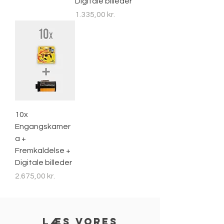
Digitale billeder
Pris
1.335,00 kr.
10x
Engangskamer
a +
Fremkaldelse +
Digitale billeder
Pris
2.675,00 kr.
læs vores