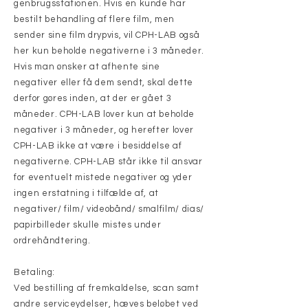
genbrugsstationen. Hvis en kunde har
bestilt behandling af flere film, men
sender sine film drypvis, vil CPH-LAB også
her kun beholde negativerne i 3 måneder.
Hvis man ønsker at afhente sine
negativer eller få dem sendt, skal dette
derfor gøres inden, at der er gået 3
måneder. CPH-LAB lover kun at beholde
negativer i 3 måneder, og herefter lover
CPH-LAB ikke at være i besiddelse af
negativerne. CPH-LAB står ikke til ansvar
for eventuelt mistede negativer og yder
ingen erstatning i tilfælde af, at
negativer/ film/ videobånd/ smalfilm/ dias/
papirbilleder skulle mistes under
ordrehåndtering.
Betaling:
Ved bestilling af fremkaldelse, scan samt
andre serviceydelser, hæves beløbet ved