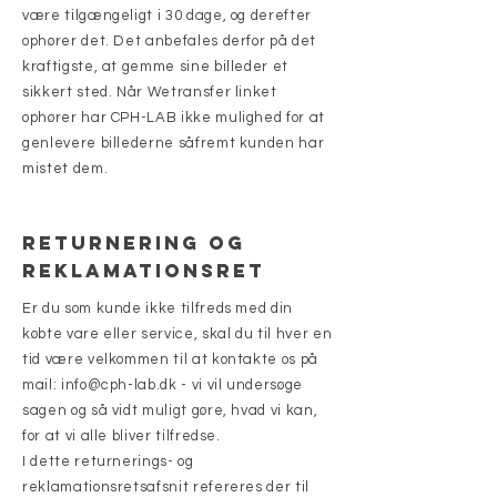
være tilgængeligt i 30 dage, og derefter
ophører det. Det anbefales derfor på det
kraftigste, at gemme sine billeder et
sikkert sted. Når Wetransfer linket
ophører har CPH-LAB ikke mulighed for at
genlevere billederne såfremt kunden har
mistet dem.
Returnering og
reklamationsret
Er du som kunde ikke tilfreds med din
købte vare eller service, skal du til hver en
tid være velkommen til at kontakte os på
mail:
info@cph-lab.dk
- vi vil undersøge
sagen og så vidt muligt gøre, hvad vi kan,
for at vi alle bliver tilfredse.
I dette returnerings- og
reklamationsretsafsnit refereres der til