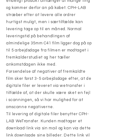
endeligt produkt afhænger af mange ting
og kommer derfor an på købet. CPH-LAB
stræber efter at levere alle ordrer
hurtigst muligt, men i særtilfælde kan
levering tage op til en måned. Normal
leveringstid på behandlingen af
almindelige 35mm C41 film ligger dog på op
til 5 arbejdsdage fra filmen er modtaget i
fremkalderstudiet og her tæller
ankomstdagen ikke med.
Forsendelse af negativer af fremkaldte
film sker først 3-5 arbejdsdage efter, at de
digitale filer er leveret via wetransfer i
tilfælde af, at der skulle være sket en fejl
i scanningen, så vi har mulighed for at
omscanne negativerne.
Til levering af digitale filer benytter CPH-
LAB WeTransfer. Kunden modtager et
download-link via sin mail og kan via dette
link downloade sine billeder. Dette link vil