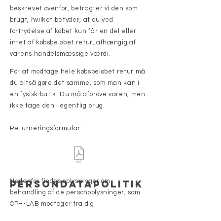
beskrevet ovenfor, betragter vi den som
brugt, hvilket betyder, at du ved
fortrydelse af købet kun får en del eller
intet af købsbeløbet retur, afhængig af
varens handelsmæssige værdi.
For at modtage hele købsbeløbet retur må
du altså gøre det samme, som man kan i
en fysisk butik. Du må afprøve varen, men
ikke tage den i egentlig brug.
Returneringsformular:
Nedenfor findes oplysninger om
Persondatapolitik
behandling af de personoplysninger, som
CPH-LAB modtager fra dig.