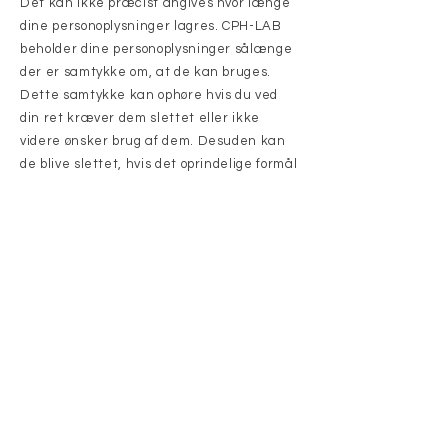
Det kan ikke præcist angives hvor længe
dine personoplysninger lagres. CPH-LAB
beholder dine personoplysninger sålænge
der er samtykke om, at de kan bruges.
Dette samtykke kan ophøre hvis du ved
din ret kræver dem slettet eller ikke
videre ønsker brug af dem. Desuden kan
de blive slettet, hvis det oprindelige formål
eller drivelsen af CPH-LAB ophører.
Ændres vores privatlivspolitik vedrørende
brug af dine personlige oplysninger eller
deles de af andre, vil vi lægge vægt på
vigtigheden af udbredelsen af denne
information til brugerne vurderet efter
relevans i forhold til formålet.
Dine rettigheder
Som angivet efter
databeskyttelsesforordningen har du
følgende rettigheder vedrørende vores