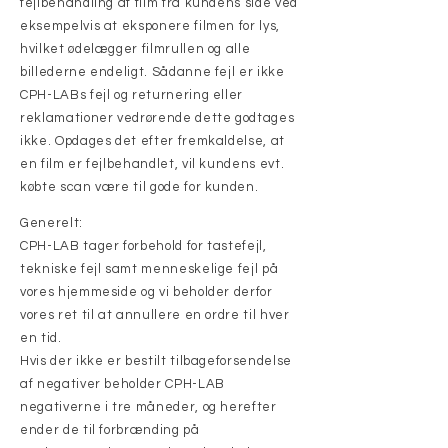
fejlbehandling af film fra kundens side ved
eksempelvis at eksponere filmen for lys,
hvilket ødelægger filmrullen og alle
billederne endeligt. Sådanne fejl er ikke
CPH-LABs fejl og returnering eller
reklamationer vedrørende dette godtages
ikke. Opdages det efter fremkaldelse, at
en film er fejlbehandlet, vil kundens evt.
købte scan være til gode for kunden.
Generelt:
CPH-LAB tager forbehold for tastefejl,
tekniske fejl samt menneskelige fejl på
vores hjemmeside og vi beholder derfor
vores ret til at annullere en ordre til hver
en tid.
Hvis der ikke er bestilt tilbageforsendelse
af negativer beholder CPH-LAB
negativerne i tre måneder, og herefter
ender de til forbrænding på