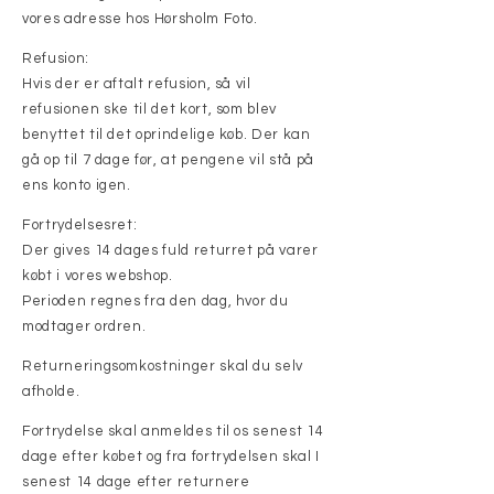
vores adresse hos Hørsholm Foto.
Refusion:
Hvis der er aftalt refusion, så vil
refusionen ske til det kort, som blev
benyttet til det oprindelige køb. Der kan
gå op til 7 dage før, at pengene vil stå på
ens konto igen.
Fortrydelsesret:
Der gives 14 dages fuld returret på varer
købt i vores webshop.
Perioden regnes fra den dag, hvor du
modtager ordren.
Returneringsomkostninger skal du selv
afholde.
Fortrydelse skal anmeldes til os senest 14
dage efter købet og fra fortrydelsen skal I
senest 14 dage efter returnere