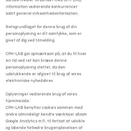
sociale medier forbundet med CPH-LAB,
information vedrørende konkurrencer
samt generel virksomhedsinformation.
Retsgrundlaget for denne brug af din
personoplysning er dit samtykke, som er
givet af dig ved tilmelding.
CPH-LAB gør opmærksom på, at du til hver
en tid ved ret kan kræve denne
personoplysning slettet, da den
udelukkende er afgivet til brug af vores
elektroniske nyhedsbrev.
Oplysninger vedrørende brug af vores
hjemmeside:
CPH-LAB benytter cookies sammen med
andre almindeligt kendte værktøjer såsom
Google Analytics m.fl. til fortsat at udvikle
og løbende forbedre brugeroplevelsen af