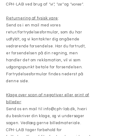
CPH-LAB ved brug af
"vi", "os"
og
"vores"
.
Returnering af fysisk vare
:
Send os i en mail med vores
retur/fortrydelsesformular, som du har
udfyldt, og vi kontakter dig angående
vedrørende forsendelse. Har du fortrudt,
er forsendelsen på din regning, men
handler det om reklamation, vil vi som
udgangspunkt betale for forsendelsen.
Fortrydelsesformular findes nederst på
denne side.
Klage over scan af negativer eller print af
billeder
:
Send os en mail til
info@cph-lab.dk
, hvori
du beskriver din klage, og vi undersøger
sagen. Vedlæg gerne billedmateriale.
CPH-LAB tager forbehold for