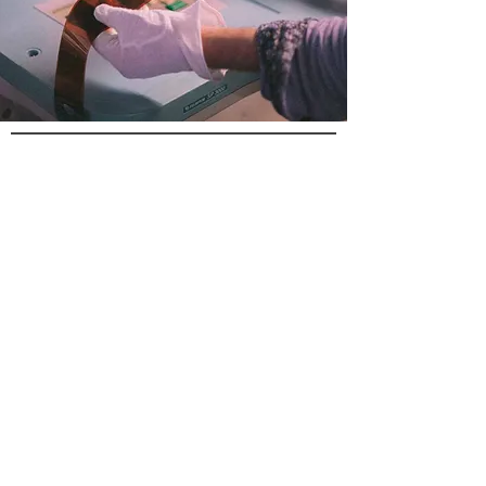
not danish?
no problem
Info
HANDELSBETINGELSER
FORSENDELSE OG RETURNERING
PERSONDATAPOLITIK