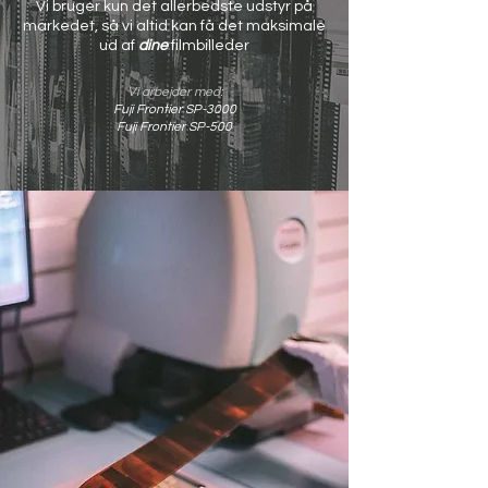
Vi bruger kun det allerbedste udstyr på
markedet, så vi altid kan få det maksimale
ud af
dine
filmbilleder
Vi arbejder med:
Fuji Frontier SP-3000
Fuji Frontier SP-500