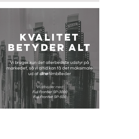
Kvalitet
betyder alt
Vi bruger kun det allerbedste udstyr på
markedet, så vi altid kan få det maksimale
ud af
dine
filmbilleder
Vi arbejder med:
Fuji Frontier SP-3000
Fuji Frontier SP-500