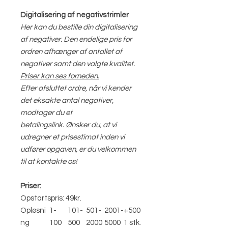
Digitalisering af negativstrimler
Her kan du bestille din digitalisering
af negativer. Den endelige pris for
ordren afhænger af antallet af
negativer samt den valgte kvalitet.
Priser kan ses forneden.
Efter afsluttet ordre, når vi kender
det eksakte antal negativer,
modtager du et
betalingslink. Ønsker du, at vi
udregner et prisestimat inden vi
udfører opgaven, er du velkommen
til at kontakte os!
Priser:
Opstartspris: 49kr.
Opløsni
1-
101-
501-
2001-
+500
ng
100
500
2000
5000
1 stk.