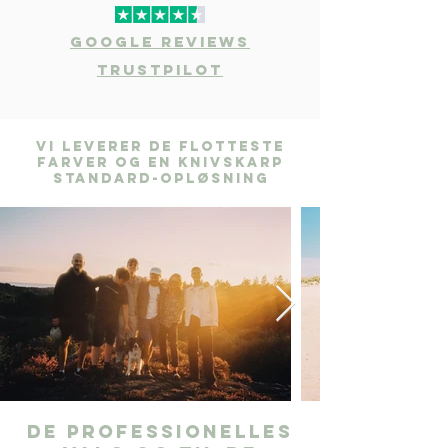
Google Reviews
Trustpilot
Vi leverer de flotteste
farver og en knivskarp
standard-opløsning
De professionelles