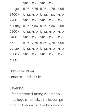
stk.
stk.
stk.
stk.
Large
5,95
5,75
5,25
4,75k
3,95
3400 x
kr. pr.
kr. pr.
kr. pr.
r. pr.
kr. pr.
2260
stk.
stk.
stk.
stk.
stk.
X-Large
6,95
6,50
5,95
5,50
4,95
6800 x
kr. pr.
kr. pr.
kr. pr.
kr. pr.
kr. pr.
5400
stk.
stk.
stk.
stk.
stk.
XX-
8,95
7,75
8,25
7,75
6,95
Large
kr. pr.
kr. pr.
kr. pr.
kr. pr.
kr. pr.
9000 x
stk.
stk.
stk.
stk.
stk.
6000
USB-Kopi: 249kr.
Harddisk-kopi: 899kr.
Levering
Efter ordreafslutning vil kunden
modtage sine højkvalitetsscan på
mail, og hvis det er tilvalgt også på