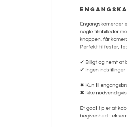
Engangskam
Engangskameraer er d
nogle filmbilleder m
knappen, får kamerae
Perfekt til fester, f
✔ Billigt og nemt at 
✔ Ingen indstillinger
✖ Kun til engangsbr
✖ Ikke nødvendigvis 
Et godt tip er at kø
begivenhed - eksemp