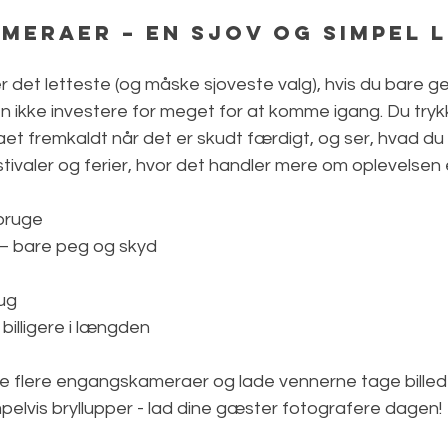
eraer – en sjov og simpel l
et letteste (og måske sjoveste valg), hvis du bare ger
en ikke investere for meget for at komme igang. Du tryk
t fremkaldt når det er skudt færdigt, og ser, hvad du 
estivaler og ferier, hvor det handler mere om oplevelsen 
bruge  
 – bare peg og skyd  
ug  
billigere i længden 
be flere engangskameraer og lade vennerne tage billeder
elvis bryllupper - lad dine gæster fotografere dagen!