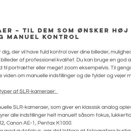
er – til dem som ønsker høj
og manuel kontrol
ig, der vil have fuld kontrol over dine billeder, mulighed
billeder af professionel kvalitet. Du kan bruge en god al
 til portrætter eller meget zoom eksempelvis. Til gen
viden om manuelle indstillinger og de fylder og vejer m
typer af SLR-kameraer:  
nuelle SLR-kameraer, som giver en klassisk analog ople
yrer alle indstillinger helt manuelt såsom fokus, lukkert
M2, Canon AE-1, Pentax K1000.
r med autofokus  gør det lettere at fotografere hurtig