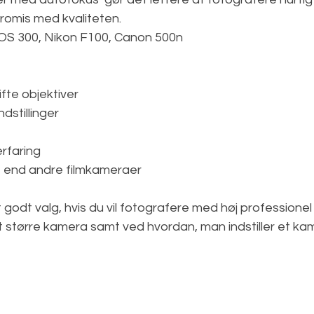
omis med kvaliteten.  
OS 300, Nikon F100, Canon 500n
fte objektiver  
dstillinger  
faring  
 end andre filmkameraer  
godt valg, hvis du vil fotografere med høj professionel 
 større kamera samt ved hvordan, man indstiller et kam