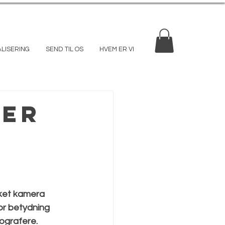
ALISERING
SEND TIL OS
HVEM ER VI
ger
lket kamera 
or betydning 
ografere. 