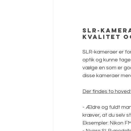
SLR-kamera
kvalitet 
SLR-kameraer er for d
optik og kunne tage 
vælge en som er god
disse kameraer mere 
Der findes to hoved
- Ældre og fuldt ma
kræver, at du selv st
Eksempler
: Nikon F
- Nyere SLR-modelle