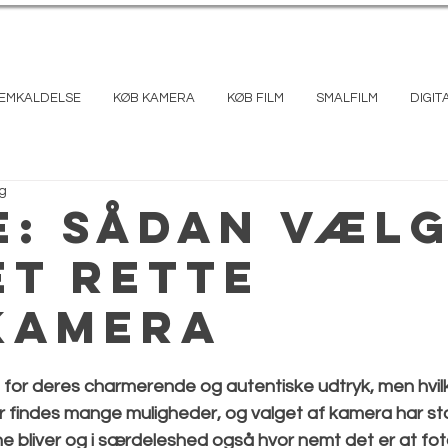
REMKALDELSE
KØB KAMERA
KØB FILM
SMALFILM
DIGIT
g
e: Sådan væl
et rette
kamera
et for deres charmerende og autentiske udtryk, men hvi
 findes mange muligheder, og valget af kamera har st
ne bliver og i særdeleshed også hvor nemt det er at fot