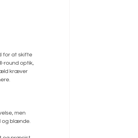
 
 for at skifte 
l-round optik, 
gæld kræver 
ere. 
velse, men 
id og blænde. 
t og præcist 