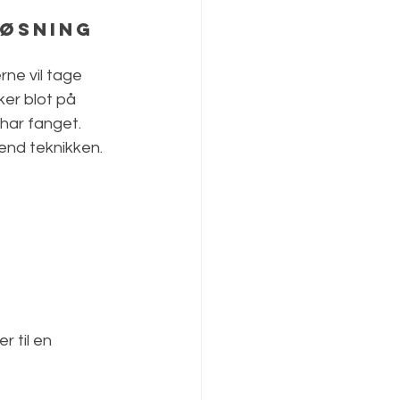
øsning  
ne vil tage 
ker blot på 
har fanget. 
end teknikken.  
 til en 