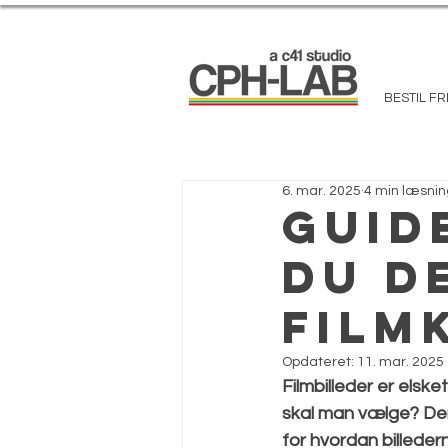
BESTIL F
6. mar. 2025
4 min læsnin
Guid
du d
film
Opdateret:
11. mar. 2025
Filmbilleder er elsk
skal man vælge? Der
for hvordan billeder