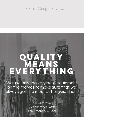
— TR Foto, Google Reviews
Quality
means
everything
We use only the very best equipment
on the market to make sure that we
always get the most out of
your
shots
We work with:
Fuji Fronter SP-3000
Fuji Frontier SP-500