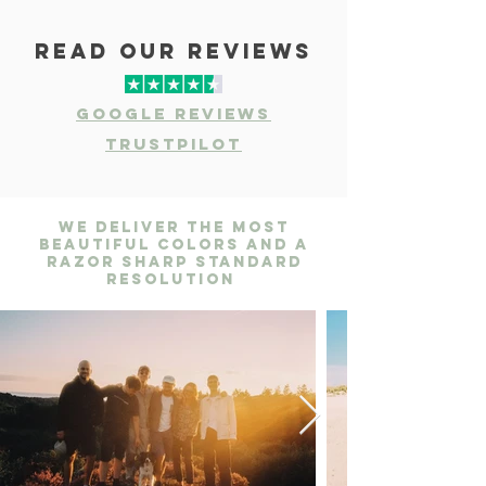
read our reviews
Google Reviews
Trustpilot
We deliver the most
beautiful colors and a
razor sharp standard
resolution