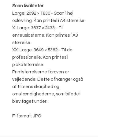
Scan kvaliteter
:
Large: 2692 × 1830
- Scan i høj
opløsning. Kan printes i A4 størrelse.
X-Large: 3637 × 2433
- Til
enteusiasterne. Kan printes i A3
størrelse.
XX-Large: 3649 × 5362
- Til de
professionelle. Kan printes i
plakatstørrelse.
Printstørrelserne foroven er
vejledende. Dette afhænger også
af filmens skarphed og
omstændighederne, som billedet
blev taget under.
Filformat: JPG